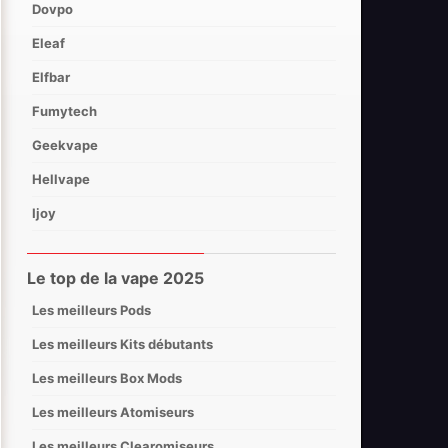
Dovpo
Eleaf
Elfbar
Fumytech
Geekvape
Hellvape
Ijoy
Innokin
Le top de la vape 2025
Joyetech
Les meilleurs Pods
Lost Mary
Les meilleurs Kits débutants
Lost Vape
Les meilleurs Box Mods
Nevoks
Les meilleurs Atomiseurs
Oxva
Les meilleurs Clearomiseurs