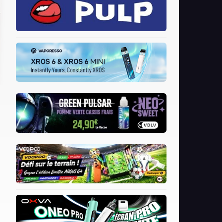
Vgod
Voopoo
Wismec
Wotofo
X Bar