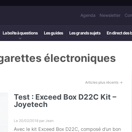
Agenda
Newsletter
Con
La boîte à questions
Les guides
Les grands sujets
En direct des 
igarettes électroniques
Articles plus récents
→
Test : Exceed Box D22C Kit –
Joyetech
Le 20/02/2018 par
Jean
Avec le kit Exceed Box D22C, composé d’un bon