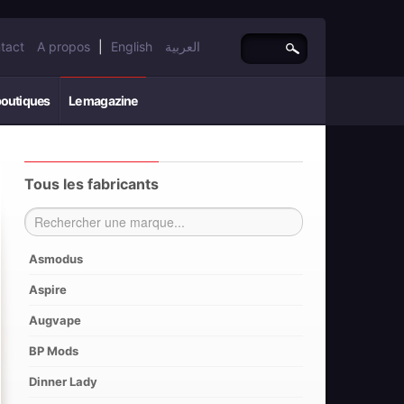
tact
A propos
|
English
العربية
boutiques
Le magazine
Tous les fabricants
Asmodus
Aspire
Augvape
BP Mods
Dinner Lady