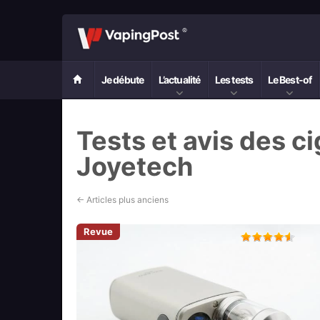
Je débute
L’actualité
Les tests
Le Best-of
Tests et avis des c
Joyetech
←
Articles plus anciens