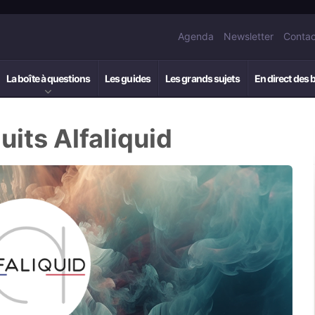
Agenda
Newsletter
Contac
La boîte à questions
Les guides
Les grands sujets
En direct des 
uits Alfaliquid