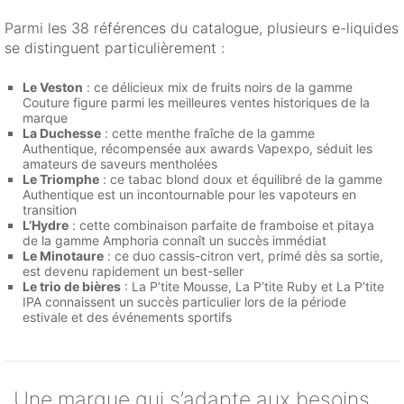
Parmi les 38 références du catalogue, plusieurs e-liquides
se distinguent particulièrement :
Le Veston
: ce délicieux mix de fruits noirs de la gamme
Couture figure parmi les meilleures ventes historiques de la
marque
La Duchesse
: cette menthe fraîche de la gamme
Authentique, récompensée aux awards Vapexpo, séduit les
amateurs de saveurs mentholées
Le Triomphe
: ce tabac blond doux et équilibré de la gamme
Authentique est un incontournable pour les vapoteurs en
transition
L’Hydre
: cette combinaison parfaite de framboise et pitaya
de la gamme Amphoria connaît un succès immédiat
Le Minotaure
: ce duo cassis-citron vert, primé dès sa sortie,
est devenu rapidement un best-seller
Le trio de bières
: La P’tite Mousse, La P’tite Ruby et La P’tite
IPA connaissent un succès particulier lors de la période
estivale et des événements sportifs
Une marque qui s’adapte aux besoins