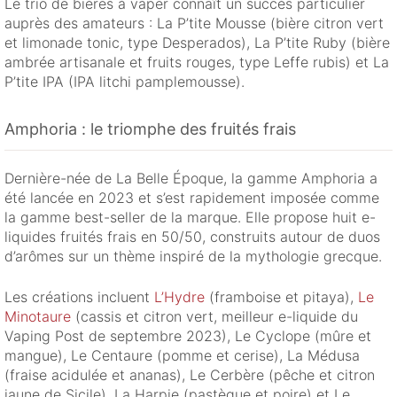
Le trio de bières à vaper connaît un succès particulier
auprès des amateurs : La P’tite Mousse (bière citron vert
et limonade tonic, type Desperados), La P’tite Ruby (bière
ambrée artisanale et fruits rouges, type Leffe rubis) et La
P’tite IPA (IPA litchi pamplemousse).
Amphoria : le triomphe des fruités frais
Dernière-née de La Belle Époque, la gamme Amphoria a
été lancée en 2023 et s’est rapidement imposée comme
la gamme best-seller de la marque. Elle propose huit e-
liquides fruités frais en 50/50, construits autour de duos
d’arômes sur un thème inspiré de la mythologie grecque.
Les créations incluent
L’Hydre
(framboise et pitaya),
Le
Minotaure
(cassis et citron vert, meilleur e-liquide du
Vaping Post de septembre 2023), Le Cyclope (mûre et
mangue), Le Centaure (pomme et cerise), La Médusa
(fraise acidulée et ananas), Le Cerbère (pêche et citron
jaune de Sicile), La Harpie (pastèque et poire) et Le