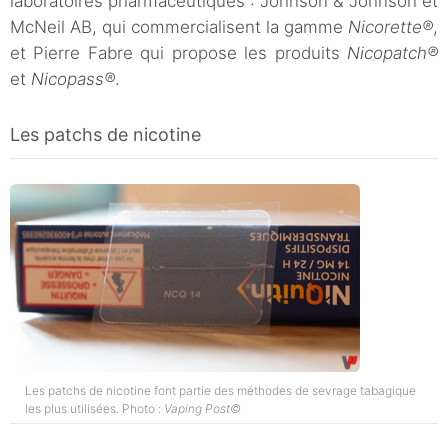
laboratoires pharmaceutiques : Johnson & Johnson et
McNeil AB, qui commercialisent la gamme
Nicorette®
,
et Pierre Fabre qui propose les produits
Nicopatch®
et
Nicopass®
.
Les patchs de nicotine
Les patchs de nicotine font partie des méthodes de sevrage tabagique
les plus utilisées. Photo :
Vaping Post©