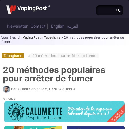
Newsletter
Contact
|
English
العربية
Vous êtes ici :
Vaping Post
»
Tabagisme
» 20 méthodes populaires pour arrêter de
fumer
Tabagisme
#
20 méthodes pour arrêter de fumer
20 méthodes populaires
pour arrêter de fumer
Par
Alistair Servet
, le
5/11/2024 à 16h04
Annonce