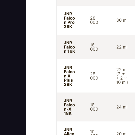
JNR
Falco
28
30 ml
n Pro
000
28K
JNR
16
Falco
22 ml
000
n 16K
JNR
22 ml
Falco
28
(2 ml
n X
000
+ 2 ×
Plus
10 ml)
28K
JNR
Falco
18
24 ml
n-X
000
18K
JNR
10
Alien
20 ml