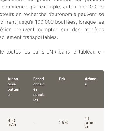
R commence, par exemple, autour de 10 € et
poteurs en recherche d’autonomie peuvent se
offrent jusqu’à 100 000 bouffées, lorsque les
crétion peuvent compter sur des modèles
acilement transportables.
de toutes les puffs JNR dans le tableau ci-
Auton
Foncti
Prix
Arôme
omie
onnalit
s
batteri
és
e
spécia
les
14
850
—
25 €
arôm
mAh
es