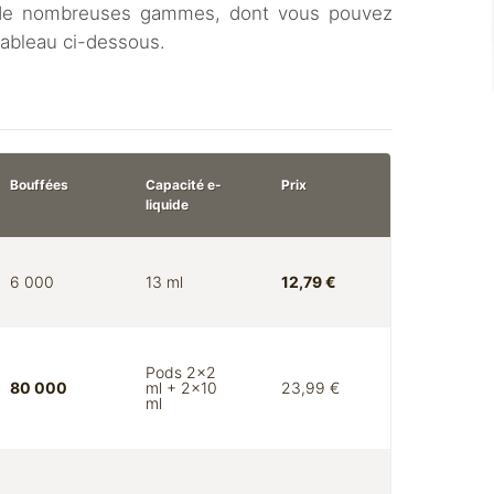
s de nombreuses gammes, dont vous pouvez
tableau ci-dessous.
Bouffées
Capacité e-
Prix
liquide
6 000
13 ml
12,79 €
Pods 2×2
80 000
ml + 2×10
23,99 €
ml