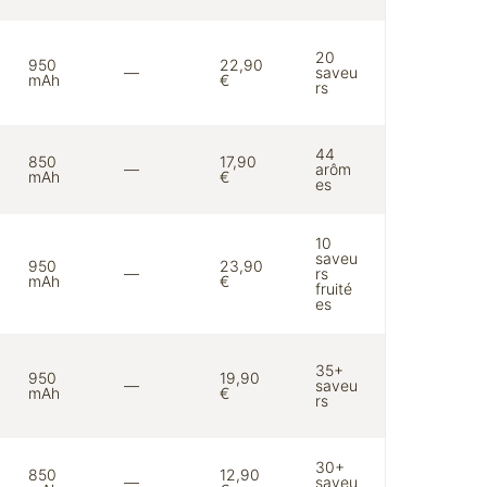
20
950
22,90
—
saveu
mAh
€
rs
44
850
17,90
—
arôm
mAh
€
es
10
saveu
950
23,90
—
rs
mAh
€
fruité
es
35+
950
19,90
—
saveu
mAh
€
rs
30+
850
12,90
—
saveu