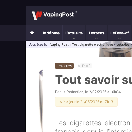
Je débute
L’actualité
Les tests
Le Best-of
Vous êtes ici :
Vaping Post
»
Test cigarette électronique
»
Jetables
»
Jetables
#
Puff
Tout savoir s
Par
La Rédaction
, le
2/02/2026 à 16h04
Mis à jour le 21/05/2026 à 17h13
Les cigarettes électro
français
depuis l’interdi