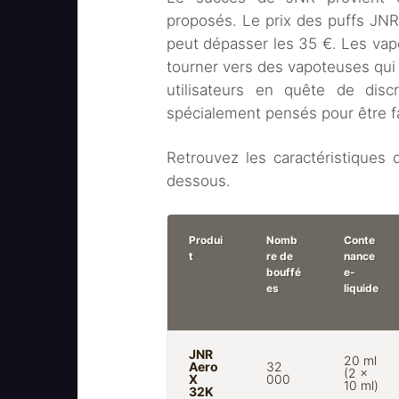
proposés. Le prix des puffs JN
peut dépasser les 35 €. Les va
tourner vers des vapoteuses qui 
utilisateurs en quête de dis
spécialement pensés pour être f
Retrouvez les caractéristiques 
dessous.
Produi
Nomb
Conte
t
re de
nance
bouffé
e-
es
liquide
JNR
20 ml
Aero
32
(2 ×
X
000
10 ml)
32K