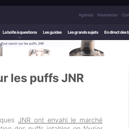
Agenda
Newsletter
Con
La boîte à questions
Les guides
Les grands sujets
En direct des 
 Tout savoir sur les puffs JNR
ur les puffs JNR
niques
JNR ont envahi le marché
ction des puffs jetables en février