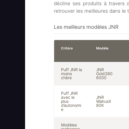
décline ses produits à traver
retrouver les meilleures dans le 
Les meilleurs modèles JNR
Critère
Modèle
Puff JNR la
JNR
moins
Gold380
chère
6000
Puff JNR
avec le
JNR
plus
WalrusX
d’autonomi
80K
e
Modèles
rechargea