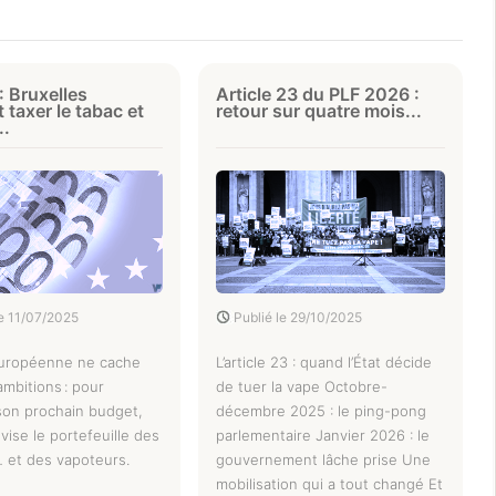
: Bruxelles
Article 23 du PLF 2026 :
 taxer le tabac et
retour sur quatre mois...
..
le
11/07/2025
Publié le
29/10/2025
européenne ne cache
L’article 23 : quand l’État décide
ambitions : pour
de tuer la vape Octobre-
son prochain budget,
décembre 2025 : le ping-pong
vise le portefeuille des
parlementaire Janvier 2026 : le
 et des vapoteurs.
gouvernement lâche prise Une
mobilisation qui a tout changé Et