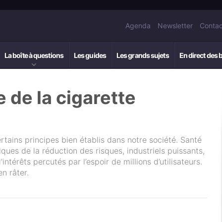
Agenda
Newsletter
Contac
La boîte à questions
Les guides
Les grands sujets
En direct des 
e de la cigarette
rtains principes bien établis dans notre société. Santé
ques de la réduction des risques, industriels puissants,
ntérêts percutés par l’espoir de millions d’utilisateurs.
n râter.