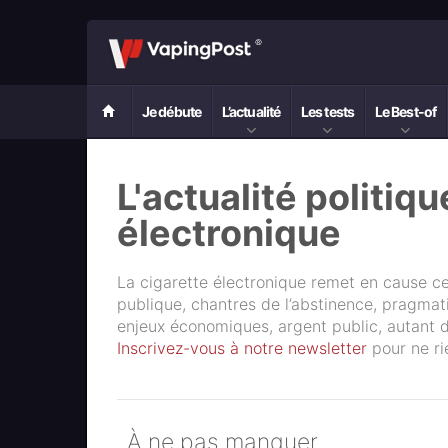
Je débute
L’actualité
Les tests
Le Best-of
L'actualité politiqu
électronique
La cigarette électronique remet en cause ce
publique, chantres de l’abstinence, pragmati
enjeux économiques, argent public, autant d’i
Inscrivez-vous à notre newsletter
pour ne rie
À ne pas manquer