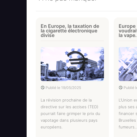
En Europe, la taxation de
Europe 
la cigarette électronique
voudrait
divise
la vape.
Publié le
19/05/2025
Publié 
La révision prochaine de la
L’Union 
directive sur les accises (TED)
plus ses 
pourrait faire grimper le prix du
financer 
vapotage dans plusieurs pays
Bruxelles 
européens.
fumeurs…