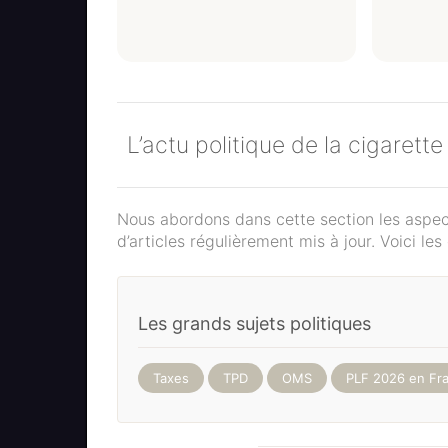
L’actu politique de la cigarett
Nous abordons dans cette section les aspect
d’articles régulièrement mis à jour. Voici les
Les grands sujets politiques
Taxes
TPD
OMS
PLF 2026 en Fr