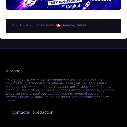
© 2010-2026 Vaping Post -
Genève, Suisse
À propos
Le Vaping Post est un site d'informations internationales sur le
vaporisateur personnel (cigarette électronique). Le vaporisateur
personnel est une méthode de réduction des risques pour le fumeur
adulte qui ne veut pas ou qui ne peut pas arrêter le tabac. Les propos
tenus sur ce site, sauf cas contraire, ne proviennent pas de
professionnels de santé. En cas de doute, veuillez consulter votre
médecin.
Contacter la rédaction