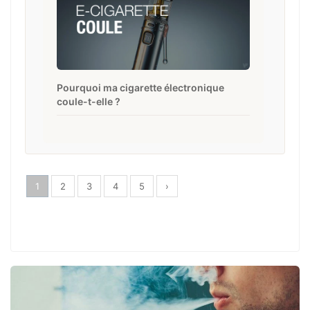
Pourquoi ma cigarette électronique
coule-t-elle ?
1
2
3
4
5
›