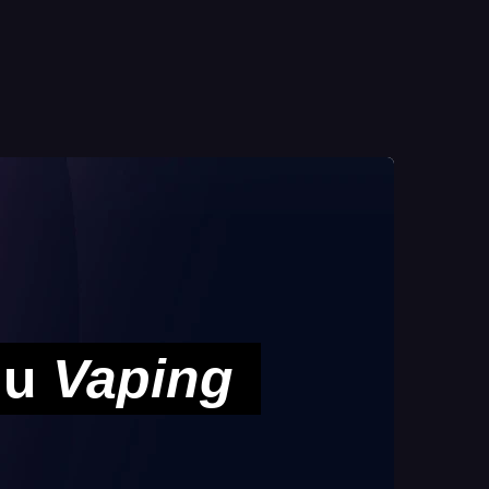
 du
Vaping