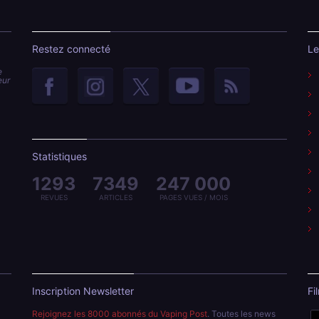
Restez connecté
Le
e
eur
Statistiques
1293
7349
247 000
REVUES
ARTICLES
PAGES VUES / MOIS
Inscription Newsletter
Fi
Rejoignez les 8000 abonnés du Vaping Post
. Toutes les news