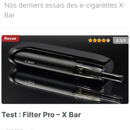
Nos derniers essais des e-cigarettes X-
Bar
4,5/5
Test : Filter Pro – X Bar