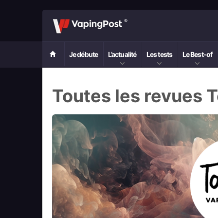
Je débute
L’actualité
Les tests
Le Best-of
Toutes les revues T