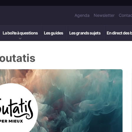
Agenda
Newsletter
Contac
La boîte à questions
Les guides
Les grands sujets
En direct des 
outatis