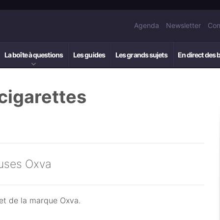
Agenda
Newsletter
Con
La boîte à questions
Les guides
Les grands sujets
En direct des 
cigarettes
a
euses Oxva
jet de la marque Oxva.