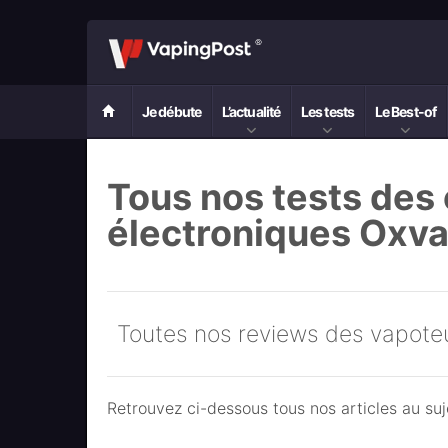
Je débute
L’actualité
Les tests
Le Best-of
Tous nos tests des 
électroniques Oxv
Toutes nos reviews des vapot
Retrouvez ci-dessous tous nos articles au su