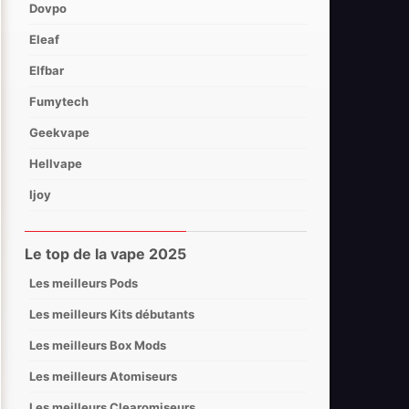
Dovpo
Eleaf
Elfbar
Fumytech
Geekvape
Hellvape
Ijoy
Innokin
Le top de la vape 2025
Joyetech
Les meilleurs Pods
Lost Mary
Les meilleurs Kits débutants
Lost Vape
Les meilleurs Box Mods
Nevoks
Les meilleurs Atomiseurs
Oxva
Les meilleurs Clearomiseurs