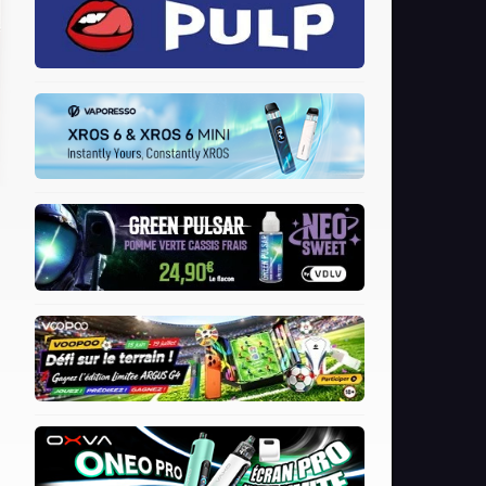
Vgod
Voopoo
Wismec
Wotofo
X Bar