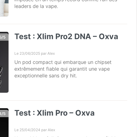
leaders de la vape.
Test : Xlim Pro2 DNA – Oxva
5/5
Le 23/06/2025 par
Alex
Un pod compact qui embarque un chipset
extrêmement fiable qui garantit une vape
exceptionnelle sans dry hit.
Test : Xlim Pro – Oxva
8/5
Le 25/04/2024 par
Alex