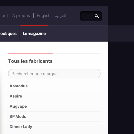
tact
A propos
|
English
العربية
boutiques
Le magazine
Tous les fabricants
Asmodus
Aspire
Augvape
BP Mods
Dinner Lady