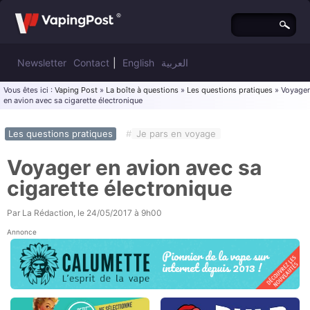
Newsletter
Contact
|
English
العربية
Vous êtes ici :
Vaping Post
»
La boîte à questions
»
Les questions pratiques
» Voyager
en avion avec sa cigarette électronique
Les questions pratiques
#
Je pars en voyage
Voyager en avion avec sa
cigarette électronique
Par
La Rédaction
, le
24/05/2017 à 9h00
Annonce