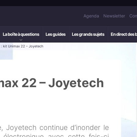
Agenda
Newsletter
Con
La boîte à questions
Les guides
Les grands sujets
En direct des 
 : kit Unimax 22 – Joyetech
imax 22 – Joyetech
e, Joyetech continue d’inonder le
 électronique avec cette fois-ci