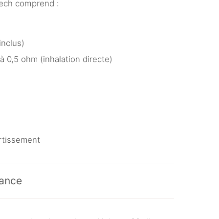
tech comprend :
inclus)
 0,5 ohm (inhalation directe)
ertissement
nance