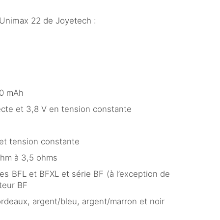
l’Unimax 22 de Joyetech :
00 mAh
ecte et 3,8 V en tension constante
 et tension constante
 ohm à 3,5 ohms
es BFL et BFXL et série BF (à l’exception de
ateur BF
bordeaux, argent/bleu, argent/marron et noir