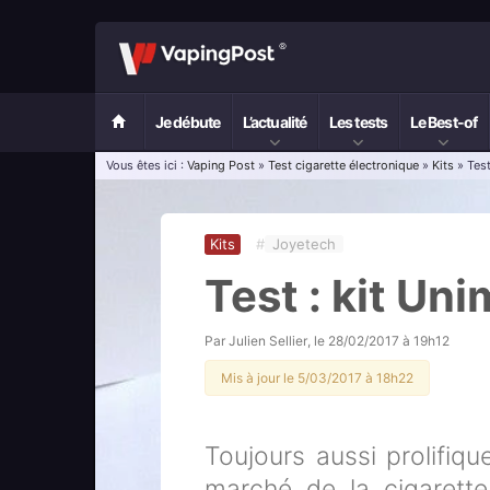
Je débute
L’actualité
Les tests
Le Best-of
Vous êtes ici :
Vaping Post
»
Test cigarette électronique
»
Kits
» Test
Kits
#
Joyetech
Test : kit Un
Par
Julien Sellier
, le
28/02/2017 à 19h12
Mis à jour le 5/03/2017 à 18h22
Toujours aussi prolifiqu
marché de la cigarette