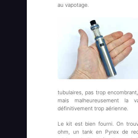
au vapotage.
tubulaires, pas trop encombrant,
mais malheureusement la v
définitivement trop aérienne.
Le kit est bien fourni. On tro
ohm, un tank en Pyrex de rec