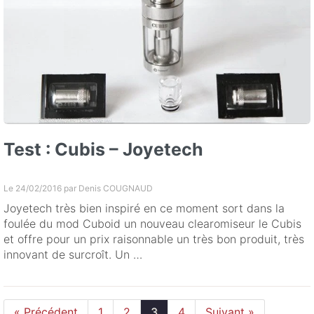
Test : Cubis – Joyetech
Le 24/02/2016 par
Denis COUGNAUD
Joyetech très bien inspiré en ce moment sort dans la
foulée du mod Cuboid un nouveau clearomiseur le Cubis
et offre pour un prix raisonnable un très bon produit, très
innovant de surcroît. Un …
« Précédent
1
2
3
4
Suivant »