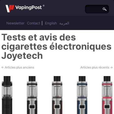
Newsletter
Contact
|
English
العربية
Tests et avis des
cigarettes électroniques
Joyetech
←
Articles plus anciens
Articles plus récents
→