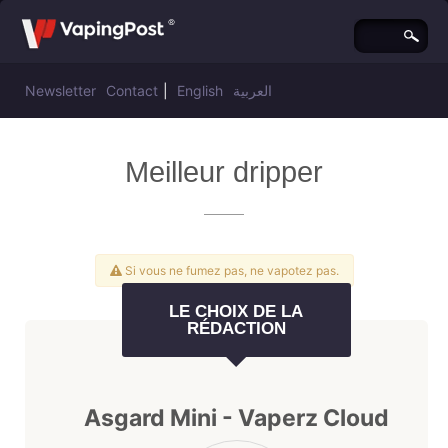
Newsletter
Contact
|
English
العربية
Meilleur dripper
Si vous ne fumez pas, ne vapotez pas.
LE CHOIX DE LA
RÉDACTION
Asgard Mini - Vaperz Cloud