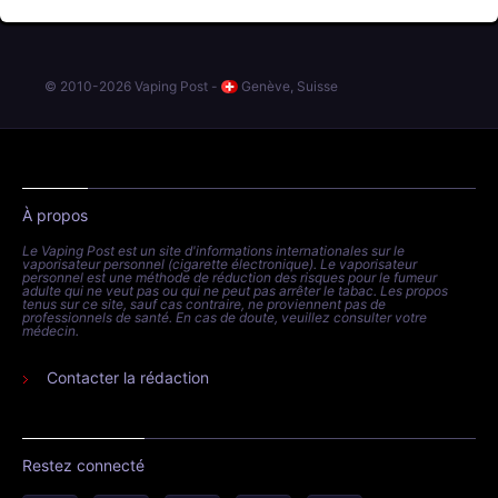
© 2010-2026 Vaping Post -
Genève, Suisse
À propos
Le Vaping Post est un site d'informations internationales sur le
vaporisateur personnel (cigarette électronique). Le vaporisateur
personnel est une méthode de réduction des risques pour le fumeur
adulte qui ne veut pas ou qui ne peut pas arrêter le tabac. Les propos
tenus sur ce site, sauf cas contraire, ne proviennent pas de
professionnels de santé. En cas de doute, veuillez consulter votre
médecin.
Contacter la rédaction
Restez connecté