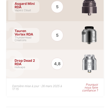
Asgard Mini
5
RDA
Vaperz Cloud
Tauren
Vortex RDA
5
ThunderHead
Creations
Drop Dead 2
4,8
RDA
Hellvape
Pourquoi
Dernière mise à jour : 26 mars 2025 à
nous faire
17:15
confiance ?