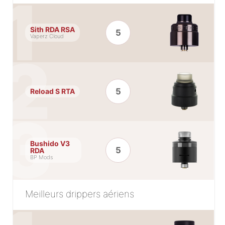
Sith RDA RSA
5
Vaperz Cloud
5
Reload S RTA
Bushido V3
5
RDA
BP Mods
Meilleurs drippers aériens