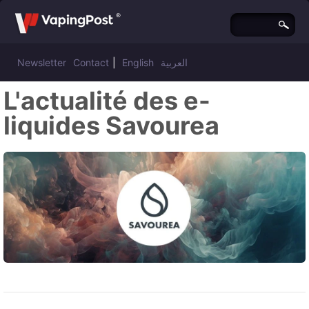
Newsletter
Contact
|
English
العربية
L'actualité des e-
liquides Savourea