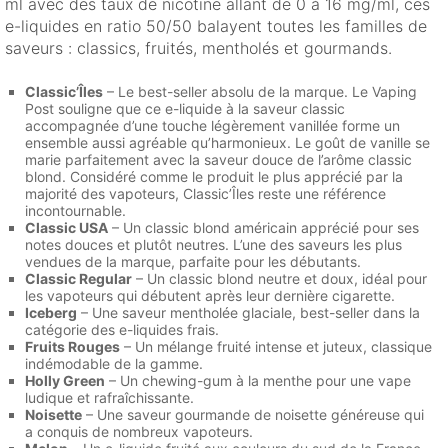
ml avec des taux de nicotine allant de 0 à 16 mg/ml, ces
e-liquides en ratio 50/50 balayent toutes les familles de
saveurs : classics, fruités, mentholés et gourmands.
Classic’Îles
– Le best-seller absolu de la marque. Le Vaping
Post souligne que ce e-liquide à la saveur classic
accompagnée d’une touche légèrement vanillée forme un
ensemble aussi agréable qu’harmonieux. Le goût de vanille se
marie parfaitement avec la saveur douce de l’arôme classic
blond. Considéré comme le produit le plus apprécié par la
majorité des vapoteurs, Classic’Îles reste une référence
incontournable.
Classic USA
– Un classic blond américain apprécié pour ses
notes douces et plutôt neutres. L’une des saveurs les plus
vendues de la marque, parfaite pour les débutants.
Classic Regular
– Un classic blond neutre et doux, idéal pour
les vapoteurs qui débutent après leur dernière cigarette.
Iceberg
– Une saveur mentholée glaciale, best-seller dans la
catégorie des e-liquides frais.
Fruits Rouges
– Un mélange fruité intense et juteux, classique
indémodable de la gamme.
Holly Green
– Un chewing-gum à la menthe pour une vape
ludique et rafraîchissante.
Noisette
– Une saveur gourmande de noisette généreuse qui
a conquis de nombreux vapoteurs.