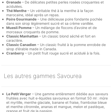
Grenade
– De délicates petites perles rosées croquantes et
acidulées.
Thé Menthe
– Un véritable thé à la menthe à la façon
marocaine, idéal après un repas.
Poire Gourmande
– Une délicieuse poire fondante pochée
dans son sirop légèrement sucré et sa crème vanillée.
Muesli Pomme
– Un mélange de flocons d’avoine et de
morceaux croquants de pomme.
Classic Manhattan
– Un classic blond séché et fort en
caractère.
Classic Canadien
– Un classic fruité à la pomme enrobée de
sirop d’érable made in Canada.
Cranberry
– Un petit fruit rouge sucré et acidulé à la fois.
Les autres gammes Savourea
Le Petit Verger
– Une gamme entièrement dédiée aux saveurs
fruitées avec huit e-liquides savoureux en format 50 ml : mûre
et myrtille, menthe glaciale, banane et fraise, framboise bleue
et menthe citronnée, ananas et mangue, melon et pastèque,
orange et fruit de la passion.