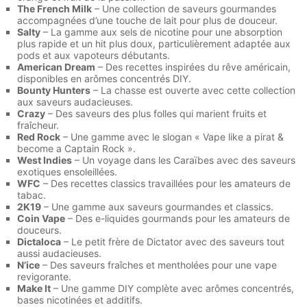
The French Milk
– Une collection de saveurs gourmandes
accompagnées d’une touche de lait pour plus de douceur.
Salty
– La gamme aux sels de nicotine pour une absorption
plus rapide et un hit plus doux, particulièrement adaptée aux
pods et aux vapoteurs débutants.
American Dream
– Des recettes inspirées du rêve américain,
disponibles en arômes concentrés DIY.
Bounty Hunters
– La chasse est ouverte avec cette collection
aux saveurs audacieuses.
Crazy
– Des saveurs des plus folles qui marient fruits et
fraîcheur.
Red Rock
– Une gamme avec le slogan « Vape like a pirat &
become a Captain Rock ».
West Indies
– Un voyage dans les Caraïbes avec des saveurs
exotiques ensoleillées.
WFC
– Des recettes classics travaillées pour les amateurs de
tabac.
2K19
– Une gamme aux saveurs gourmandes et classics.
Coin Vape
– Des e-liquides gourmands pour les amateurs de
douceurs.
Dictaloca
– Le petit frère de Dictator avec des saveurs tout
aussi audacieuses.
N’ice
– Des saveurs fraîches et mentholées pour une vape
revigorante.
Make It
– Une gamme DIY complète avec arômes concentrés,
bases nicotinées et additifs.