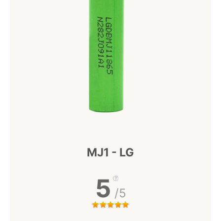
MJ1 - LG
5
/5