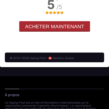
5
/5
ACHETER MAINTENANT
© 2010-2026 Vaping Post -
Genève, Suisse
À propos
Le Vaping Post est un site d'informations internationales sur le
vaporisateur personnel (cigarette électronique). Le vaporisateur
personnel est une méthode de réduction des risques pour le fumeur