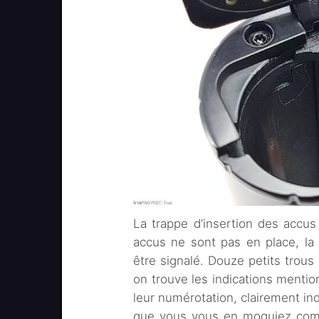
La trappe d’insertion des accu
accus ne sont pas en place, la 
être signalé. Douze petits trous d
on trouve les indications mentio
leur numérotation, clairement ind
que vous vous en moquiez comme