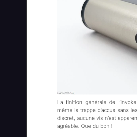
La finition générale de l’Invo
même la trappe d’accus sans les
discret, aucune vis n’est apparen
agréable. Que du bon !