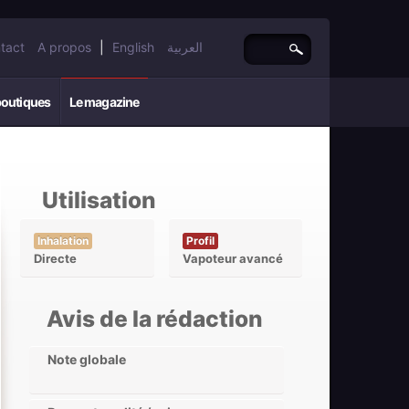
tact
A propos
|
English
العربية
boutiques
Le magazine
Utilisation
Inhalation
Profil
Directe
Vapoteur avancé
Avis de la rédaction
Note globale