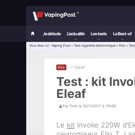
Je débute
L’actualité
Les tests
Le Best-of
Vous êtes ici :
Vaping Post
»
Test cigarette électronique
»
Kits
» Test
Kits
#
Eleaf
Test : kit Inv
Eleaf
Par
Trob
, le
26/12/2017 à 15h58
Le
kit
Invoke 220W d’El
clearomiseur Ello T. La