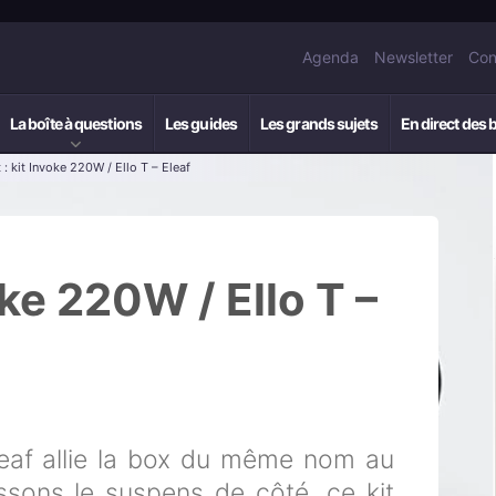
Agenda
Newsletter
Con
La boîte à questions
Les guides
Les grands sujets
En direct des 
 : kit Invoke 220W / Ello T – Eleaf
oke 220W / Ello T –
eaf allie la box du même nom au
issons le suspens de côté, ce kit