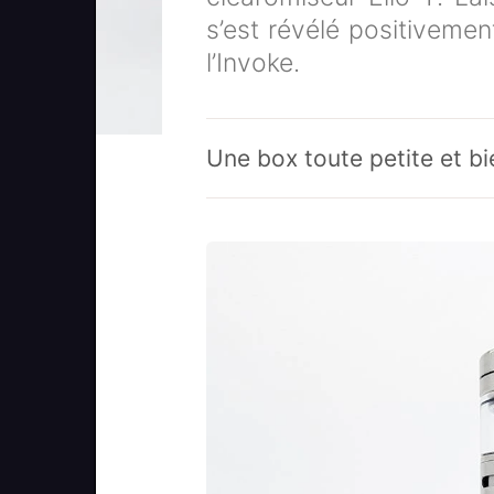
s’est révélé positiveme
l’Invoke.
Une box toute petite et b