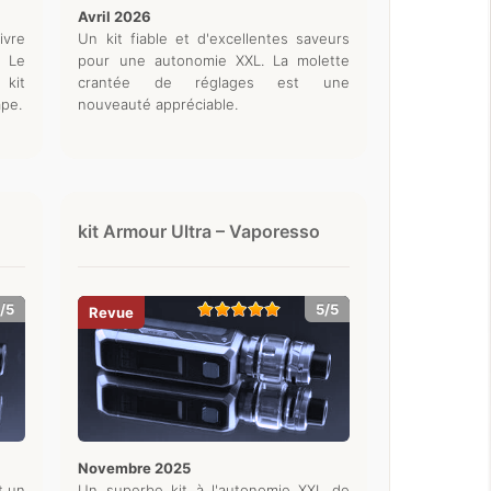
avril 2026
ivre
Un kit fiable et d'excellentes saveurs
 Le
pour une autonomie XXL. La molette
 kit
crantée de réglages est une
ape.
nouveauté appréciable.
kit Armour Ultra – Vaporesso
/5
5/5
novembre 2025
t un
Un superbe kit à l'autonomie XXL de