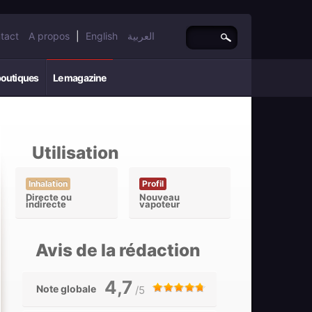
tact
A propos
|
English
العربية
boutiques
Le magazine
Utilisation
Inhalation
Profil
Directe ou
Nouveau
indirecte
vapoteur
Avis de la rédaction
4,7
Note globale
/5