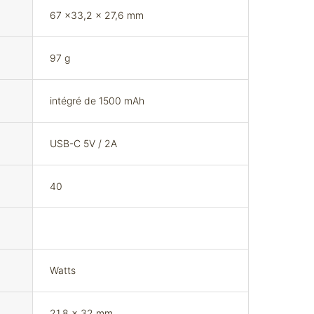
67 x33,2 x 27,6 mm
97 g
intégré de 1500 mAh
USB-C 5V / 2A
40
Watts
21,8 x 32 mm