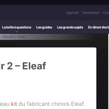
Agenda
Newsletter
Con
La boîte à questions
Les guides
Les grands sujets
En direct des 
 : iSolo Air 2 – Eleaf
r 2 – Eleaf
uveau
kit
du fabricant chinois Eleaf.