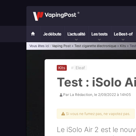
Je débute
L’actualité
Les tests
Le Best-of
Vous êtes ici :
Vaping Post
»
Test cigarette électronique
»
Kits
» Test
Kits
#
Eleaf
Test : iSolo Ai
Par
La Rédaction
, le
2/09/2022 à 14h05
Si vous ne fumez pas, ne vapotez pas.
Le iSolo Air 2 est le no