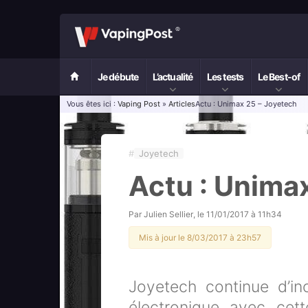
Je débute
L’actualité
Les tests
Le Best-of
Vous êtes ici :
Vaping Post
»
Articles
Actu : Unimax 25 – Joyetech
#
Joyetech
Actu : Unima
Par
Julien Sellier
, le
11/01/2017 à 11h34
Mis à jour le 8/03/2017 à 23h57
Joyetech continue d’in
électronique avec cett