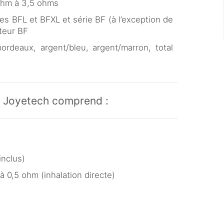
 ohm à 3,5 ohms
es BFL et BFXL et série BF (à l’exception de
ateur BF
/bordeaux, argent/bleu, argent/marron, total
e Joyetech comprend :
inclus)
 0,5 ohm (inhalation directe)