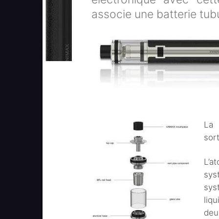
associe une batterie tub
La 
sor
L’a
sys
sys
liqu
deu