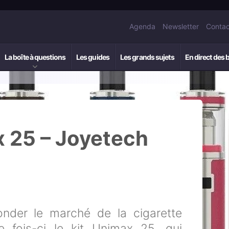
Agenda
Newsletter
Contac
La boîte à questions
Les guides
Les grands sujets
En direct des 
x 25 – Joyetech
onder le marché de la cigarette
e fois-ci le kit Unimax 25, qui