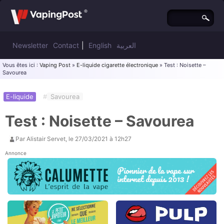
Newsletter
Contact
|
English
العربية
Vous êtes ici :
Vaping Post
»
E-liquide cigarette électronique
» Test : Noisette –
Savourea
E-liquide
#
Savourea
Test : Noisette – Savourea
Par
Alistair Servet
, le
27/03/2021 à 12h27
Annonce