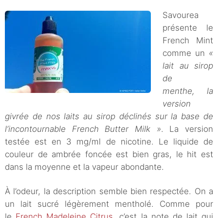
Savourea
présente le
French Mint
comme un
«
lait au sirop
de
menthe, la
version
givrée de nos laits au sirop déclinés sur la base de
l’incontournable French Butter Milk »
. La version
testée est en 3 mg/ml de nicotine. Le liquide de
couleur de ambrée foncée est bien gras, le hit est
dans la moyenne et la vapeur abondante.
À l’odeur, la description semble bien respectée. On a
un lait sucré légèrement mentholé. Comme pour
le
French Madeleine Citrus
, c’est la note de lait qui