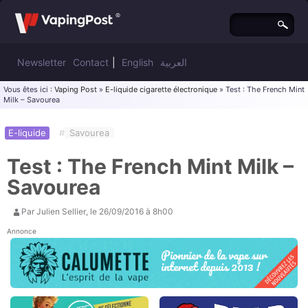
Newsletter
Contact
|
English
العربية
Vous êtes ici :
Vaping Post
»
E-liquide cigarette électronique
» Test : The French Mint
Milk – Savourea
E-liquide
#
Savourea
Test : The French Mint Milk –
Savourea
Par
Julien Sellier
, le
26/09/2016 à 8h00
Annonce