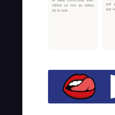
par 
même un mur au milieu
par v
de la voie.