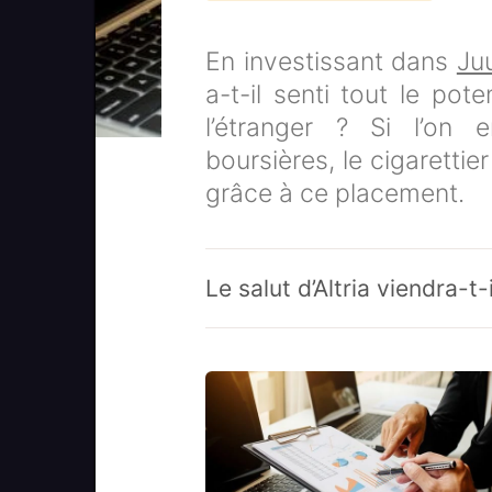
En investissant dans
Ju
a-t-il senti tout le pot
l’étranger ? Si l’on e
boursières, le cigarettier
grâce à ce placement.
Le salut d’Altria viendra-t-