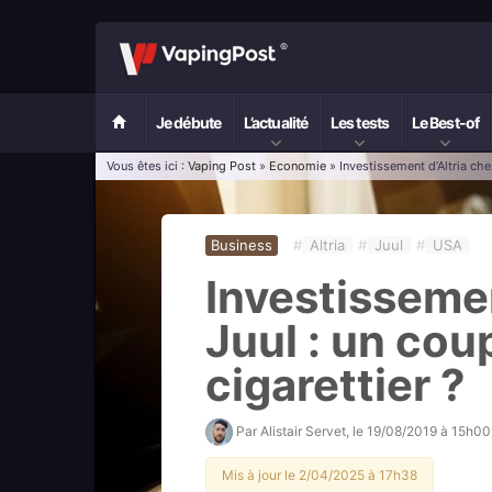
Je débute
L’actualité
Les tests
Le Best-of
Vous êtes ici :
Vaping Post
»
Economie
» Investissement d’Altria che
Business
#
Altria
#
Juul
#
USA
Investissemen
Juul : un cou
cigarettier ?
Par
Alistair Servet
, le
19/08/2019 à 15h00
Mis à jour le 2/04/2025 à 17h38