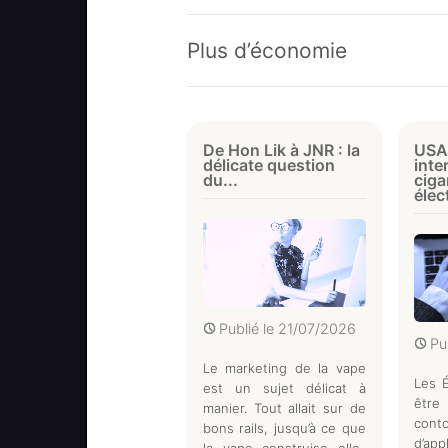
Plus d’économie
De Hon Lik à JNR : la
USA 
délicate question
inte
du...
ciga
élec
Publié le
21/07/2026
Pu
Le marketing de la vape
Les É
est un sujet délicat à
êtr
manier. Tout allait sur de
conto
bons rails, jusqu’à ce que
d’app
la vape construise elle-