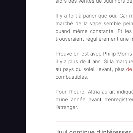
alors des ventes de Juul hors de
Il y a fort à parier que oui. Ca
marché de la vape semble peine
quand même constante. Et les 
trouveraient régulièrement une n
Preuve en est avec Philip Morris
il y a plus de 4 ans. Si la marque
au pays du soleil levant, plus
de
combustibles.
Pour l’heure, Altria aurait indiq
d’une année avant d’enregistr
l’étranger.
Juul continue d’intéresser 