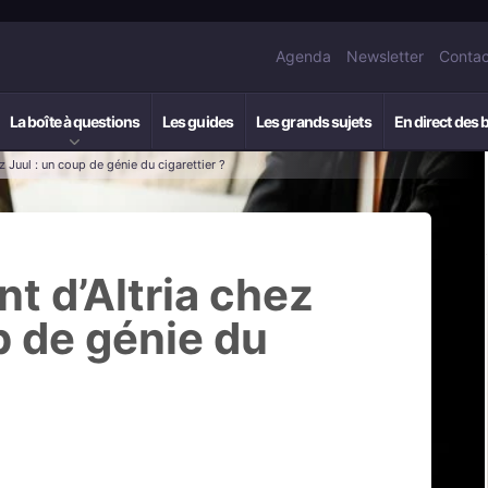
Agenda
Newsletter
Contac
La boîte à questions
Les guides
Les grands sujets
En direct des 
z Juul : un coup de génie du cigarettier ?
t d’Altria chez
p de génie du