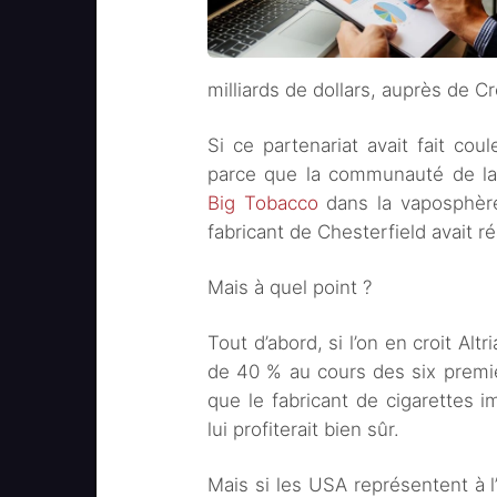
milliards de dollars, auprès de 
Si ce partenariat avait fait co
parce que la communauté de l
Big Tobacco
dans la vaposphère
fabricant de Chesterfield avait ré
Mais à quel point ?
Tout d’abord, si l’on en croit Al
de 40 % au cours des six premi
que le fabricant de cigarettes i
lui profiterait bien sûr.
Mais si les USA représentent à l