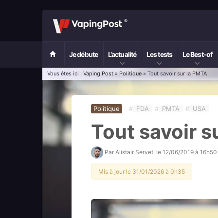
Je débute
L’actualité
Les tests
Le Best-of
Vous êtes ici :
Vaping Post
»
Politique
» Tout savoir sur la PMTA
Politique
#
FDA
#
PMTA
#
USA
Tout savoir s
Par
Alistair Servet
, le
12/06/2019 à 16h50
Mis à jour le 31/01/2026 à 0h35