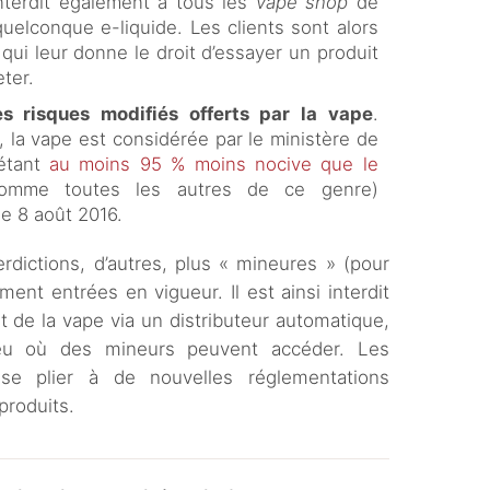
 interdit également à tous les
vape shop
de
quelconque e-liquide. Les clients sont alors
qui leur donne le droit d’essayer un produit
ter.
es risques modifiés offerts par la vape
.
 la vape est considérée par le ministère de
 étant
au moins 95 % moins nocive que le
(comme toutes les autres de ce genre)
le 8 août 2016.
dictions, d’autres, plus « mineures » (pour
ent entrées en vigueur. Il est ainsi interdit
 de la vape via un distributeur automatique,
lieu où des mineurs peuvent accéder. Les
 se plier à de nouvelles réglementations
produits.