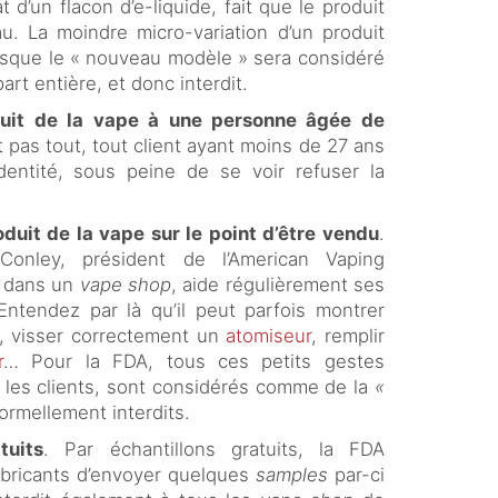
d’un flacon d’e-liquide, fait que le produit
. La moindre micro-variation d’un produit
puisque le « nouveau modèle » sera considéré
t entière, et donc interdit.
uit de la vape à une personne âgée de
t pas tout, tout client ayant moins de 27 ans
dentité, sous peine de se voir refuser la
uit de la vape sur le point d’être vendu
.
onley, président de l’American Vaping
r dans un
vape shop
, aide régulièrement ses
 Entendez par là qu’il peut parfois montrer
, visser correctement un
atomiseur
, remplir
r
… Pour la FDA, tous ces petits gestes
r les clients, sont considérés comme de la
«
 formellement interdits.
tuits
. Par échantillons gratuits, la FDA
fabricants d’envoyer quelques
samples
par-ci