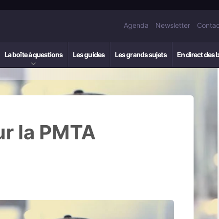
Agenda
Newsletter
Contac
La boîte à questions
Les guides
Les grands sujets
En direct des 
ur la PMTA