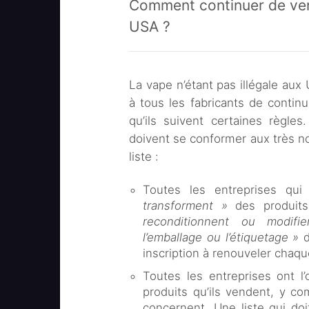
Comment continuer de ven
USA ?
La vape n’étant pas illégale aux 
à tous les fabricants de continu
qu’ils suivent certaines règles
doivent se conformer aux très n
liste :
Toutes les entreprises qu
transforment »
des produits
reconditionnent ou modifi
l’emballage ou l’étiquetage »
d
inscription à renouveler chaq
Toutes les entreprises ont l’
produits qu’ils vendent, y com
concernent. Une liste qui do