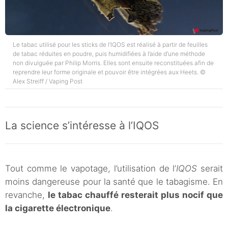
Le tabac utilisé pour les sticks de l’IQOS est réalisé à partir de feuilles
de tabac réduites en poudre, puis humidifiées à l’aide d’une méthode
non divulguée par Philip Morris. Elles sont ensuite reconstituées afin de
reprendre leur forme originale et pouvoir être intégrées aux Heets. ©
Alex Streiff / Vaping Post
La science s’intéresse à l’IQOS
Tout comme le vapotage, l’utilisation de l’
IQOS
serait
moins dangereuse pour la santé que le tabagisme. En
revanche,
le tabac chauffé resterait plus nocif que
la cigarette électronique
.