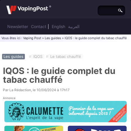
Newsletter
Contact
|
English
العربية
Vous êtes ici :
Vaping Post
»
Les guides
» IQOS : le guide complet du tabac chauffé
Les guides
#
IQOS
#
Le tabac chauffé
IQOS : le guide complet du
tabac chauffé
Par
La Rédaction
, le
10/06/2024 à 17h17
Annonce