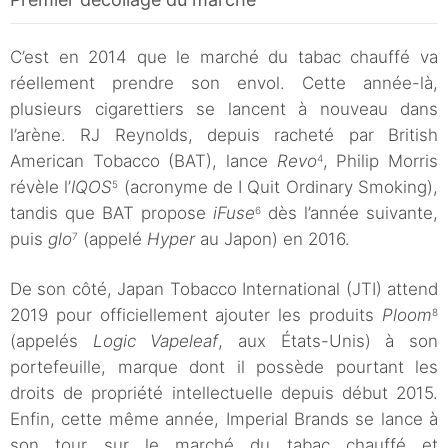
C’est en 2014 que le marché du tabac chauffé va
réellement prendre son envol. Cette année-là,
plusieurs cigarettiers se lancent à nouveau dans
l’arène. RJ Reynolds, depuis racheté par British
American Tobacco (BAT), lance
Revo
, Philip Morris
4
révèle l’
IQOS
(acronyme de I Quit Ordinary Smoking),
5
tandis que BAT propose
iFuse
dès l’année suivante,
6
puis
glo
(appelé
Hyper
au Japon) en 2016.
7
De son côté, Japan Tobacco International (JTI) attend
2019 pour officiellement ajouter les produits
Ploom
8
(appelés
Logic Vapeleaf
, aux États-Unis) à son
portefeuille, marque dont il possède pourtant les
droits de propriété intellectuelle depuis début 2015.
Enfin, cette même année, Imperial Brands se lance à
son tour sur le marché du tabac chauffé et