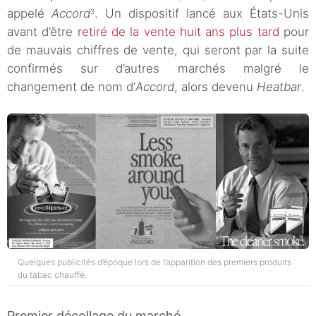
appelé
Accord
. Un dispositif lancé aux États-Unis
3
avant d’être
retiré de la vente huit ans plus tard
pour
de mauvais chiffres de vente, qui seront par la suite
confirmés sur d’autres marchés malgré le
changement de nom d’
Accord
, alors devenu
Heatbar
.
Quelques publicités d’époque lors de l’apparition des premiers produits
du tabac chauffé.
Premier décollage du marché