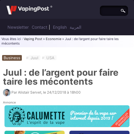
Newsletter
Contact
|
English
العربية
Vous êtes ici :
Vaping Post
»
Economie
» Juul : de l’argent pour faire taire les
mécontents
Business
#
Juul
#
USA
Juul : de l’argent pour faire
taire les mécontents
Par
Alistair Servet
, le
24/12/2018 à 18h00
Annonce