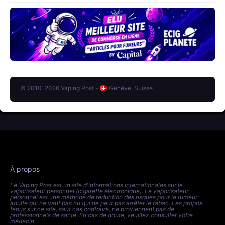
© 2010-2026 Vaping Post -
Genève, Suisse
À propos
Le Vaping Post est un site d'informations internationales sur le
vaporisateur personnel (cigarette électronique). Le vaporisateur
personnel est une méthode de réduction des risques pour le fumeur
adulte qui ne veut pas ou qui ne peut pas arrêter le tabac. Les propos
tenus sur ce site, sauf cas contraire, ne proviennent pas de
professionnels de santé. En cas de doute, veuillez consulter votre
médecin.