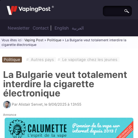
Newsletter
Contact
|
English
العربية
Vous êtes ici :
Vaping Post
»
Politique
» La Bulgarie veut totalement interdire la
cigarette électronique
Politique
#
Autres pays
#
Le vapotage chez les jeunes
La Bulgarie veut totalement
interdire la cigarette
électronique
Par
Alistair Servet
, le
9/06/2025 à 13h55
Annonce