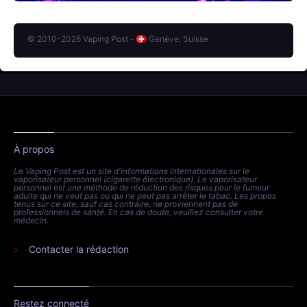
© 2010-2026 Vaping Post -
Genève, Suisse
À propos
Le Vaping Post est un site d'informations internationales sur le
vaporisateur personnel (cigarette électronique). Le vaporisateur
personnel est une méthode de réduction des risques pour le fumeur
adulte qui ne veut pas ou qui ne peut pas arrêter le tabac. Les propos
tenus sur ce site, sauf cas contraire, ne proviennent pas de
professionnels de santé. En cas de doute, veuillez consulter votre
médecin.
Contacter la rédaction
Restez connecté