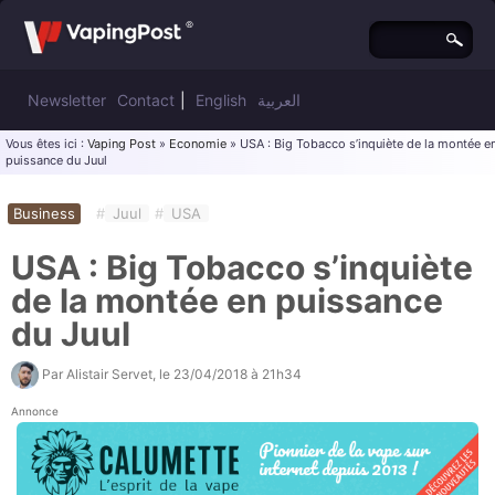
Newsletter
Contact
|
English
العربية
Vous êtes ici :
Vaping Post
»
Economie
» USA : Big Tobacco s’inquiète de la montée e
puissance du Juul
Business
#
Juul
#
USA
USA : Big Tobacco s’inquiète
de la montée en puissance
du Juul
Par
Alistair Servet
, le
23/04/2018 à 21h34
Annonce