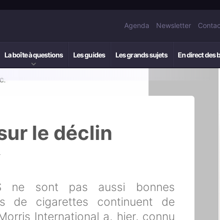
Agenda
Newsletter
Contac
La boîte à questions
Les guides
Les grands sujets
En direct des 
sur le déclin
4
S ne sont pas aussi bonnes
es de cigarettes continuent de
 Morris International a, hier, connu