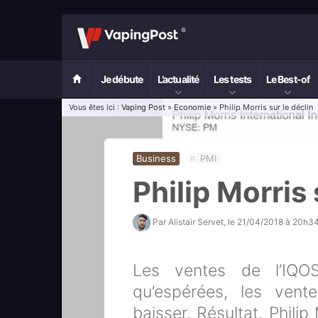
Je débute
L’actualité
Les tests
Le Best-of
Vous êtes ici :
Vaping Post
»
Economie
» Philip Morris sur le déclin
Business
#
PMI
Philip Morris 
Par
Alistair Servet
, le
21/04/2018 à 20h3
Les ventes de l’IQO
qu’espérées, les vent
baisser. Résultat, Philip