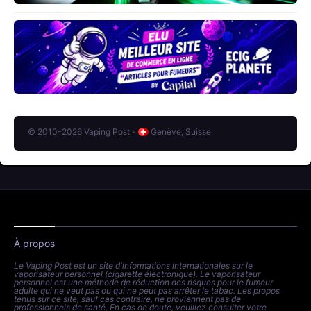
© 2010-2026 Vaping Post -
Genève, Suisse
À propos
Le Vaping Post est un site d'informations internationales sur le
vaporisateur personnel (cigarette électronique). Le vaporisateur
personnel est une méthode de réduction des risques pour le fumeur
adulte qui ne veut pas ou qui ne peut pas arrêter le tabac. Les propos
tenus sur ce site, sauf cas contraire, ne proviennent pas de
professionnels de santé. En cas de doute, veuillez consulter votre