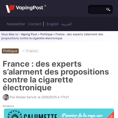
Newsletter
Contact
|
English
العربية
Vous êtes ici :
Vaping Post
»
Politique
» France : des experts s’alarment des
propositions contre la cigarette électronique
Politique
#
France
France : des experts
s’alarment des propositions
contre la cigarette
électronique
Par
Alistair Servet
, le
2/06/2025 à 17h21
Annonce