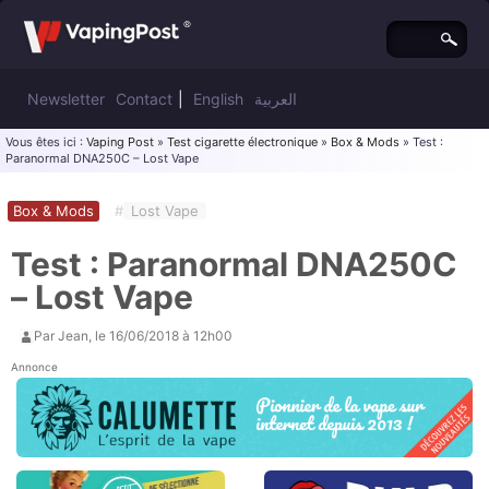
Newsletter
Contact
|
English
العربية
Vous êtes ici :
Vaping Post
»
Test cigarette électronique
»
Box & Mods
» Test :
Paranormal DNA250C – Lost Vape
Box & Mods
#
Lost Vape
Test : Paranormal DNA250C
– Lost Vape
Par
Jean
, le
16/06/2018 à 12h00
Annonce