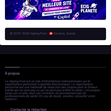
© 2010-2026 Vaping Post -
Genève, Suisse
À propos
Le Vaping Post est un site d'informations internationales sur le
vaporisateur personnel (cigarette électronique). Le vaporisateur
personnel est une méthode de réduction des risques pour le fumeur
adulte qui ne veut pas ou qui ne peut pas arrêter le tabac. Les propos
tenus sur ce site, sauf cas contraire, ne proviennent pas de
professionnels de santé. En cas de doute, veuillez consulter votre
médecin.
Contacter la rédaction