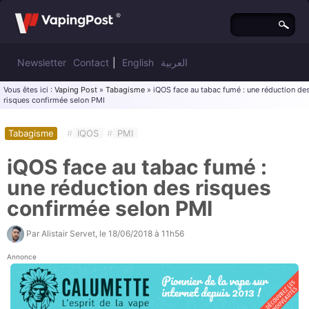
Newsletter
Contact
|
English
العربية
Vous êtes ici :
Vaping Post
»
Tabagisme
» iQOS face au tabac fumé : une réduction de
risques confirmée selon PMI
Tabagisme
#
IQOS
#
PMI
iQOS face au tabac fumé :
une réduction des risques
confirmée selon PMI
Par
Alistair Servet
, le
18/06/2018 à 11h56
Annonce