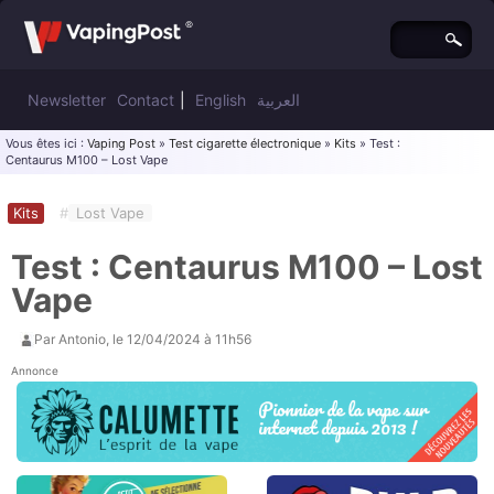
Newsletter
Contact
|
English
العربية
Vous êtes ici :
Vaping Post
»
Test cigarette électronique
»
Kits
» Test :
Centaurus M100 – Lost Vape
Kits
#
Lost Vape
Test : Centaurus M100 – Lost
Vape
Par
Antonio
, le
12/04/2024 à 11h56
Annonce