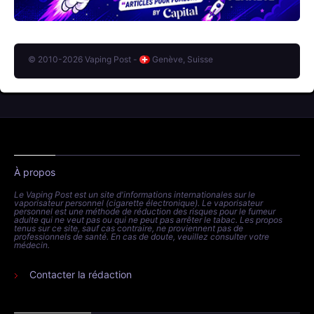
© 2010-2026 Vaping Post -
Genève, Suisse
À propos
Le Vaping Post est un site d'informations internationales sur le
vaporisateur personnel (cigarette électronique). Le vaporisateur
personnel est une méthode de réduction des risques pour le fumeur
adulte qui ne veut pas ou qui ne peut pas arrêter le tabac. Les propos
tenus sur ce site, sauf cas contraire, ne proviennent pas de
professionnels de santé. En cas de doute, veuillez consulter votre
médecin.
Contacter la rédaction