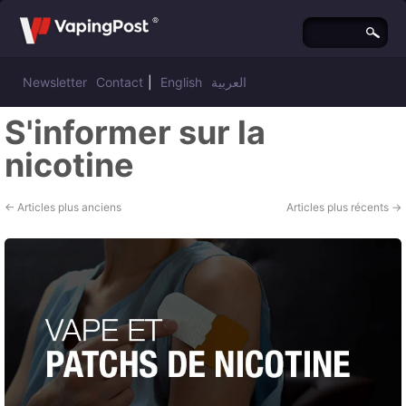
Newsletter
Contact
|
English
العربية
S'informer sur la
nicotine
←
Articles plus anciens
Articles plus récents
→