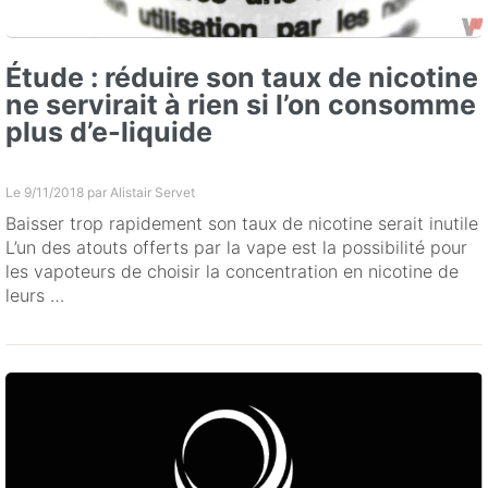
Étude : réduire son taux de nicotine
ne servirait à rien si l’on consomme
plus d’e-liquide
Le 9/11/2018 par
Alistair Servet
Baisser trop rapidement son taux de nicotine serait inutile
L’un des atouts offerts par la vape est la possibilité pour
les vapoteurs de choisir la concentration en nicotine de
leurs …