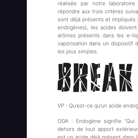
réalisée par notre laboratoi
répondre aux trois critères suiva
sont déjà présents et impliqués 
endogènes), les acides doivent
arômes présents dans les e-liq
vaporisation dans un dispositif 
les plus simples.
VP : Qu’est-ce qu’un acide endo
ODA : Endogène signifie “Qui 
dehors de tout apport extérieur
est un acide déjà présent dans l