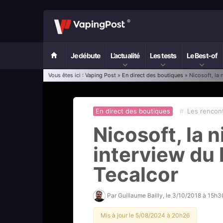
Je débute
L’actualité
Les tests
Le Best-of
Vous êtes ici :
Vaping Post
»
En direct des boutiques
» Nicosoft, la n
En direct des boutiques
#
Les rencont
Nicosoft, la n
interview du 
Tecalcor
Par
Guillaume Bailly
, le
3/10/2018 à 15h3
Mis à jour le 5/08/2024 à 20h26