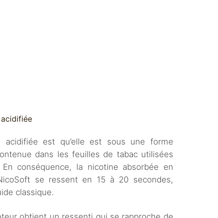
acidifiée
e acidifiée est qu’elle est sous une forme
contenue dans les feuilles de tabac utilisées
. En conséquence, la nicotine absorbée en
 NicoSoft se ressent en 15 à 20 secondes,
ide classique.
poteur obtient un ressenti qui se rapproche de