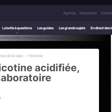
Agenda
Newsletter
Contac
La boîte à questions
Les guides
Les grands sujets
En direct des 
icotine acidifiée, interview du laboratoire Tecalcor
res de la vape
#
Nicotine
icotine acidifiée,
laboratoire
0