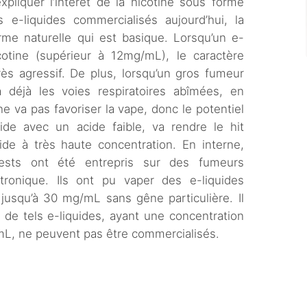
xpliquer l’intérêt de la nicotine sous forme
e-liquides commercialisés aujourd’hui, la
orme naturelle qui est basique. Lorsqu’un e-
otine (supérieur à 12mg/mL), le caractère
rès agressif. De plus, lorsqu’un gros fumeur
a déjà les voies respiratoires abîmées, en
e va pas favoriser la vape, donc le potentiel
quide avec un acide faible, va rendre le hit
de à très haute concentration. En interne,
tests ont été entrepris sur des fumeurs
ectronique. Ils ont pu vaper des e-liquides
jusqu’à 30 mg/mL sans gêne particulière. Il
de tels e-liquides, ayant une concentration
mL, ne peuvent pas être commercialisés.