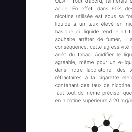
ODA : Tout d’abord, j’aimerais e
acide. En effet, dans 90% des 
nicotine utilisée est sous sa f
liquide a un taux élevé en nic
basique du liquide rend le hit t
souhaite arrêter de fumer, il 
conséquence, cette agressivité n
arrêt du tabac. Acidifier le li
agréable, même pour un e-liqui
dans notre laboratoire, des 
réfractaires à la cigarette él
contenant des taux de nicotine 
faut tout de même préciser que 
en nicotine supérieure à 20 mg/