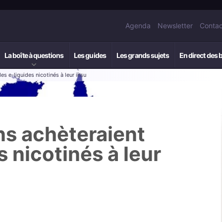
Agenda
Newsletter
Contac
La boîte à questions
Les guides
Les grands sujets
En direct des 
es e-liquides nicotinés à leur insu
ns achèteraient
s nicotinés à leur