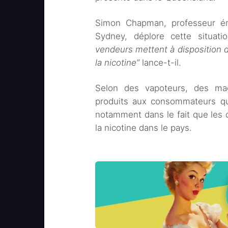
Simon Chapman, professeur émé
Sydney, déplore cette situat
vendeurs mettent à disposition d
la nicotine”
lance-t-il.
Selon des vapoteurs, des ma
produits aux consommateurs qu
notamment dans le fait que les 
la nicotine dans le pays.