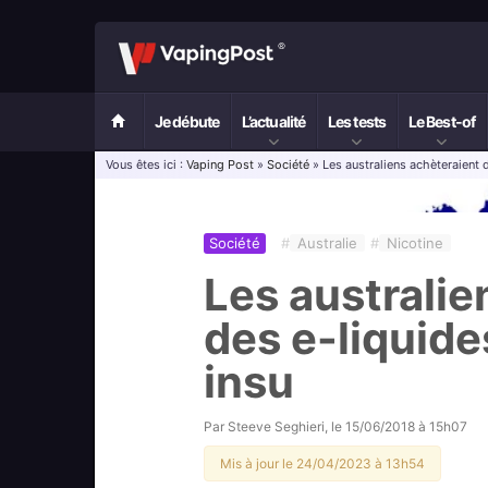
Je débute
L’actualité
Les tests
Le Best-of
Vous êtes ici :
Vaping Post
»
Société
» Les australiens achèteraient d
Société
#
Australie
#
Nicotine
Les australie
des e-liquide
insu
Par
Steeve Seghieri
, le
15/06/2018 à 15h07
Mis à jour le 24/04/2023 à 13h54