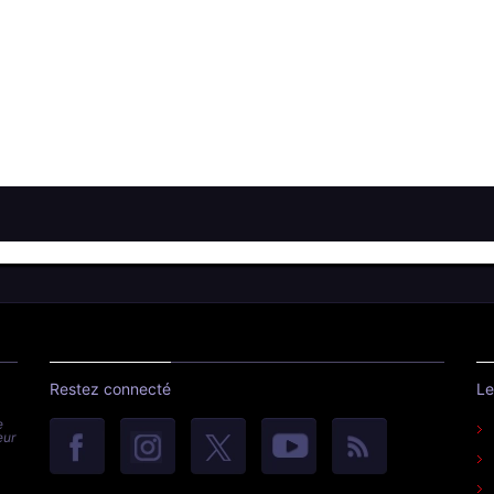
Restez connecté
Le
e
eur