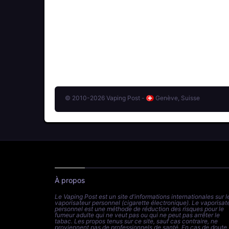
© 2010-2026 Vaping Post -
Genève, Suisse
À propos
Le Vaping Post est un site d'informations internationales sur l
vaporisateur personnel (cigarette électronique). Le vaporisat
personnel est une méthode de réduction des risques pour le
fumeur adulte qui ne veut pas ou qui ne peut pas arrêter le
tabac. Les propos tenus sur ce site, sauf cas contraire, ne
proviennent pas de professionnels de santé. En cas de doute,