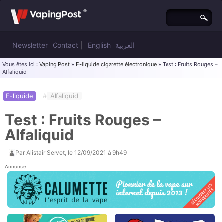
Newsletter
Contact
|
English
العربية
Vous êtes ici :
Vaping Post
»
E-liquide cigarette électronique
» Test : Fruits Rouges –
Alfaliquid
E-liquide
#
Alfaliquid
Test : Fruits Rouges –
Alfaliquid
Par
Alistair Servet
, le
12/09/2021 à 9h49
Annonce