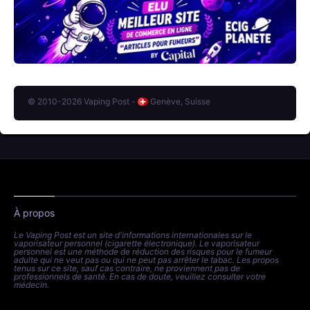
© 2010-2026 Vaping Post -
Genève, Suisse
À propos
Le Vaping Post est un site d'informations internationales sur le
vaporisateur personnel (cigarette électronique). Le vaporisateur
personnel est une méthode de réduction des risques pour le fumeur
adulte qui ne veut pas ou qui ne peut pas arrêter le tabac. Les propos
tenus sur ce site, sauf cas contraire, ne proviennent pas de
professionnels de santé. En cas de doute, veuillez consulter votre
médecin.