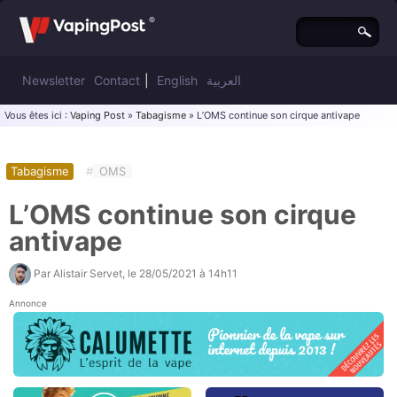
Newsletter
Contact
|
English
العربية
Vous êtes ici :
Vaping Post
»
Tabagisme
» L’OMS continue son cirque antivape
Tabagisme
#
OMS
L’OMS continue son cirque
antivape
Par
Alistair Servet
, le
28/05/2021 à 14h11
Annonce