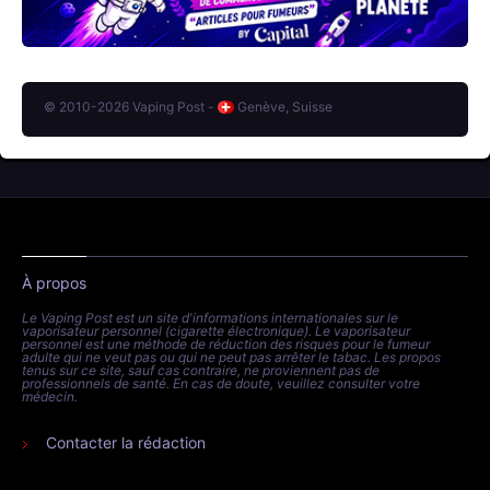
© 2010-2026 Vaping Post -
Genève, Suisse
À propos
Le Vaping Post est un site d'informations internationales sur le
vaporisateur personnel (cigarette électronique). Le vaporisateur
personnel est une méthode de réduction des risques pour le fumeur
adulte qui ne veut pas ou qui ne peut pas arrêter le tabac. Les propos
tenus sur ce site, sauf cas contraire, ne proviennent pas de
professionnels de santé. En cas de doute, veuillez consulter votre
médecin.
Contacter la rédaction