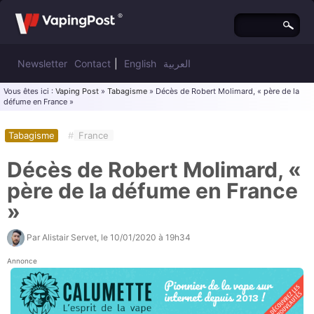
Newsletter
Contact
|
English
العربية
Vous êtes ici :
Vaping Post
»
Tabagisme
» Décès de Robert Molimard, « père de la
défume en France »
Tabagisme
#
France
Décès de Robert Molimard, «
père de la défume en France
»
Par
Alistair Servet
, le
10/01/2020 à 19h34
Annonce