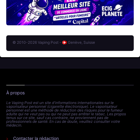
© 2010-2026 Vaping Post -
Genève, Suisse
À propos
Le Vaping Post est un site d'informations internationales sur le
vaporisateur personnel (cigarette électronique). Le vaporisateur
personnel est une méthode de réduction des risques pour le fumeur
adulte qui ne veut pas ou qui ne peut pas arrêter le tabac. Les propos
tenus sur ce site, sauf cas contraire, ne proviennent pas de
professionnels de santé. En cas de doute, veuillez consulter votre
médecin.
Contacter la rédaction