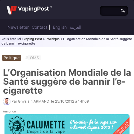
Newsletter
Contact
|
English
العربية
Vous êtes ici :
Vaping Post
»
Politique
» L’Organisation Mondiale de la Santé suggère
de bannir l’e-cigarette
Politique
#
OMS
L’Organisation Mondiale de la
Santé suggère de bannir l’e-
cigarette
Par
Ghyslain ARMAND
, le
25/10/2012 à 14h09
Annonce