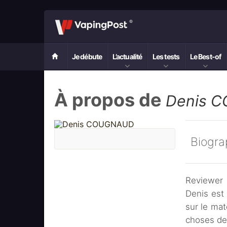
Je débute
L’actualité
Les tests
Le Best-of
À propos de
Denis 
Biogra
Reviewer 
Denis est 
sur le mat
choses de 