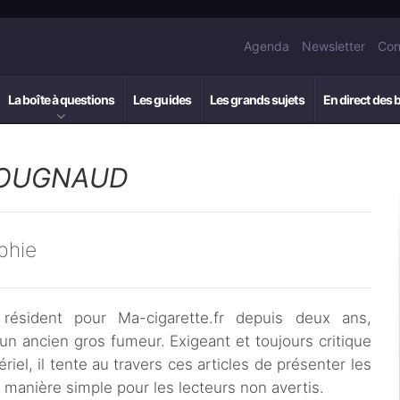
Agenda
Newsletter
Con
La boîte à questions
Les guides
Les grands sujets
En direct des 
COUGNAUD
phie
résident pour Ma-cigarette.fr depuis deux ans,
un ancien gros fumeur. Exigeant et toujours critique
ériel, il tente au travers ces articles de présenter les
manière simple pour les lecteurs non avertis.