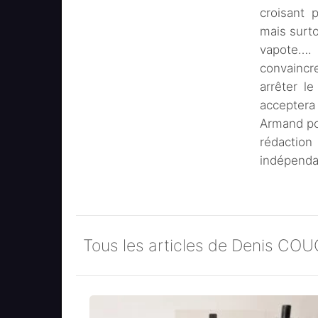
croisant 
mais surto
vapote….
convaincr
arrêter le
accepter
Armand pou
rédaction
indépenda
Tous les articles de Denis C