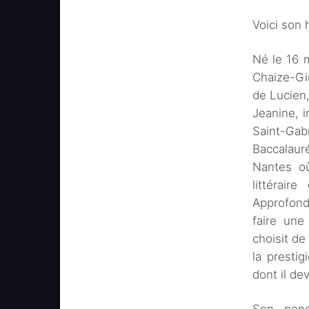
Voici son h
Né le 16 m
Chaize-Gir
de Lucien,
Jeanine, i
Saint-Gab
Baccalauré
Nantes où
littérair
Approfondi
faire une
choisit de
la presti
dont il de