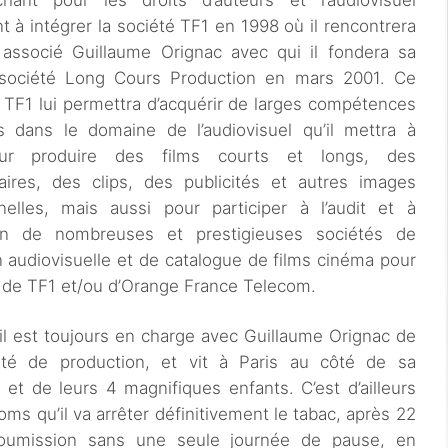
ant pour les droits d’auteurs et l’audiovisuel
t à intégrer la société TF1 en 1998 où il rencontrera
 associé Guillaume Orignac avec qui il fondera sa
société Long Cours Production en mars 2001. Ce
 TF1 lui permettra d’acquérir de larges compétences
es dans le domaine de l’audiovisuel qu’il mettra à
our produire des films courts et longs, des
ires, des clips, des publicités et autres images
onnelles, mais aussi pour participer à l’audit et à
tion de nombreuses et prestigieuses sociétés de
 audiovisuelle et de catalogue de films cinéma pour
 de TF1 et/ou d’Orange France Telecom.
 il est toujours en charge avec Guillaume Orignac de
été de production, et vit à Paris au côté de sa
et de leurs 4 magnifiques enfants. C’est d’ailleurs
oms qu’il va arrêter définitivement le tabac, après 22
oumission sans une seule journée de pause, en