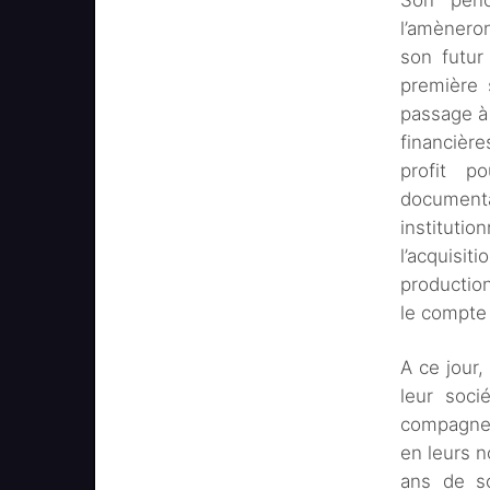
Son pench
l’amèneron
son futur
première 
passage à
financièr
profit p
documenta
instituti
l’acquisi
production
le compte
A ce jour,
leur soci
compagne 
en leurs n
ans de s