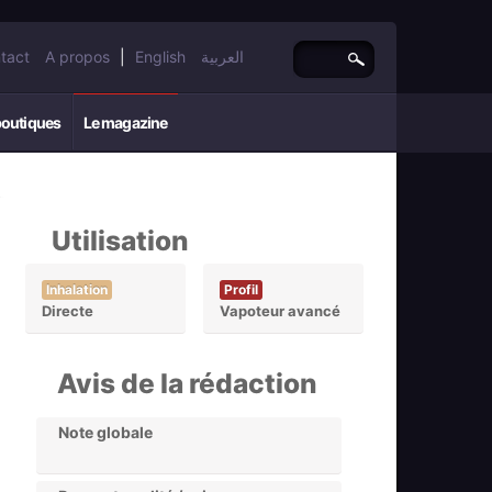
tact
A propos
|
English
العربية
boutiques
Le magazine
Utilisation
Inhalation
Profil
Directe
Vapoteur avancé
Avis de la rédaction
Note globale