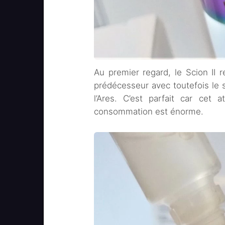
Au premier regard, le Scion II
prédécesseur avec toutefois le 
l’Ares. C’est parfait car cet 
consommation est énorme.