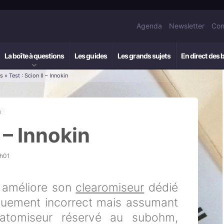
Agenda
Newsletter
Con
La boîte à questions
Les guides
Les grands sujets
En direct des 
rs
» Test : Scion II – Innokin
n
I – Innokin
0h01
n améliore son
clearomiseur
dédié
iquement incorrect mais assumant
d’atomiseur réservé au subohm,