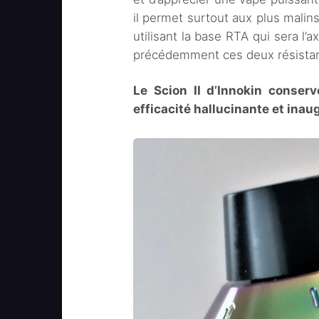
il permet surtout aux plus mali
utilisant la base RTA qui sera l’a
précédemment ces deux résista
Le Scion II d’Innokin conser
efficacité hallucinante et inau