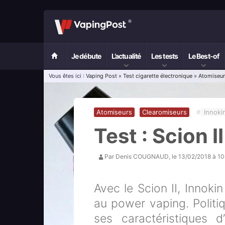
Je débute
L’actualité
Les tests
Le Best-of
Vous êtes ici :
Vaping Post
»
Test cigarette électronique
»
Atomiseu
Atomiseurs
Clearomiseurs
#
Innoki
Test : Scion I
Par
Denis COUGNAUD
, le
13/02/2018 à 1
Avec le Scion II, Innoki
au power vaping. Polit
ses caractéristiques 