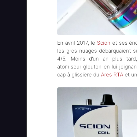
En avril 2017, le
Scion
et ses éno
les gros nuages débarquaient su
4/5. Moins d’un an plus tard
atomiseur glouton en lui joignan
cap à glissière du
Ares RTA
et un