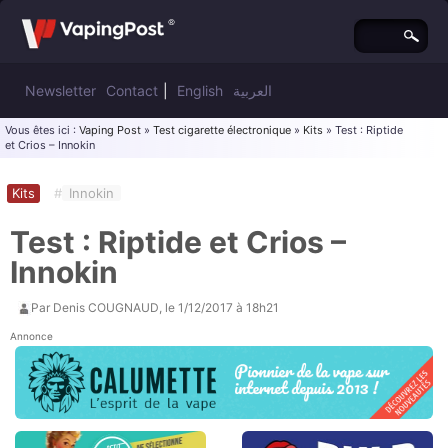
Newsletter
Contact
|
English
العربية
Vous êtes ici :
Vaping Post
»
Test cigarette électronique
»
Kits
» Test : Riptide
et Crios – Innokin
Kits
#
Innokin
Test : Riptide et Crios –
Innokin
Par
Denis COUGNAUD
, le
1/12/2017 à 18h21
Annonce