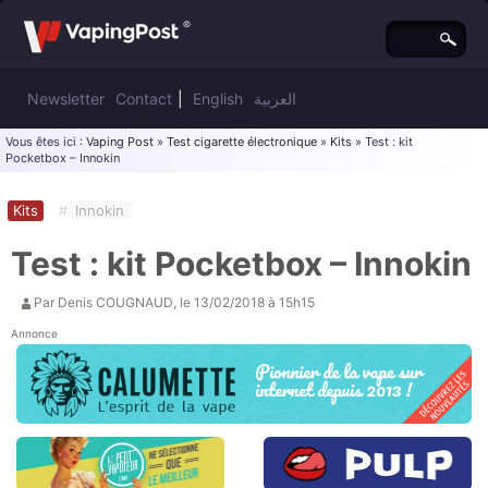
Newsletter
Contact
|
English
العربية
Vous êtes ici :
Vaping Post
»
Test cigarette électronique
»
Kits
» Test : kit
Pocketbox – Innokin
Kits
#
Innokin
Test : kit Pocketbox – Innokin
Par
Denis COUGNAUD
, le
13/02/2018 à 15h15
Annonce