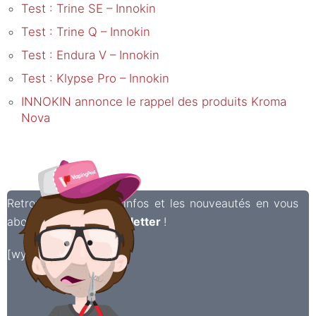
Test : Trine SE – Innokin
Test : Trine Q – Innokin
Test : Endura V – Innokin
Test : Klypse Pro – Innokin
INNOKIN annonce le rappel des produits Kroma
Nova
Retrouvez toutes les infos et les nouveautés en vous
abonnant à notre
newsletter
!
[wysija_form id=”2″]