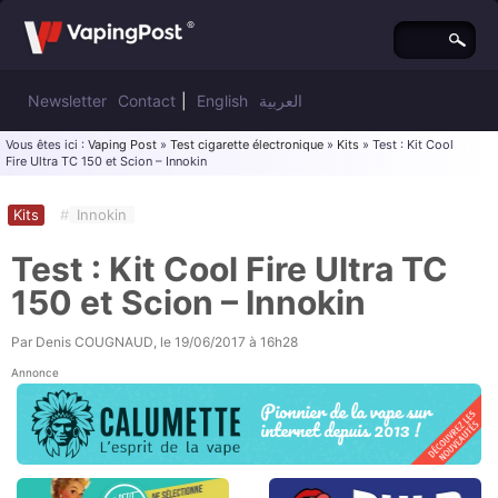
Newsletter
Contact
|
English
العربية
Vous êtes ici :
Vaping Post
»
Test cigarette électronique
»
Kits
» Test : Kit Cool
Fire Ultra TC 150 et Scion – Innokin
Kits
#
Innokin
Test : Kit Cool Fire Ultra TC
150 et Scion – Innokin
Par
Denis COUGNAUD
, le
19/06/2017 à 16h28
Annonce