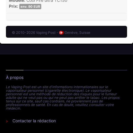
Modèle:
Cool Fire ultra TC150
Prix:
env. 90 EUR
© 2010-2026 Vaping Post -
Genève, Suisse
À propos
Le Vaping Post est un site d'informations internationales sur le
vaporisateur personnel (cigarette électronique). Le vaporisateur
personnel est une méthode de réduction des risques pour le fumeur
adulte qui ne veut pas ou qui ne peut pas arrêter le tabac. Les propos
tenus sur ce site, sauf cas contraire, ne proviennent pas de
professionnels de santé. En cas de doute, veuillez consulter votre
médecin.
Contacter la rédaction