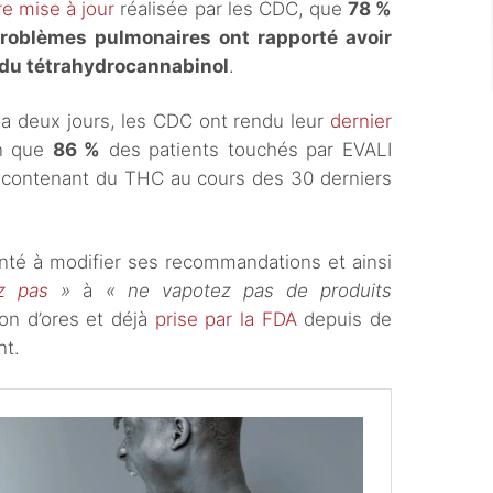
re mise à jour
réalisée par les CDC, que
78 %
roblèmes pulmonaires ont rapporté avoir
 du tétrahydrocannabinol
.
y a deux jours, les CDC ont rendu leur
dernier
on que
86 %
des patients touchés par EVALI
contenant du THC au cours des 30 derniers
anté à modifier ses recommandations et ainsi
z pas
»
à
« ne vapotez pas de produits
ion d’ores et déjà
prise par la FDA
depuis de
t.