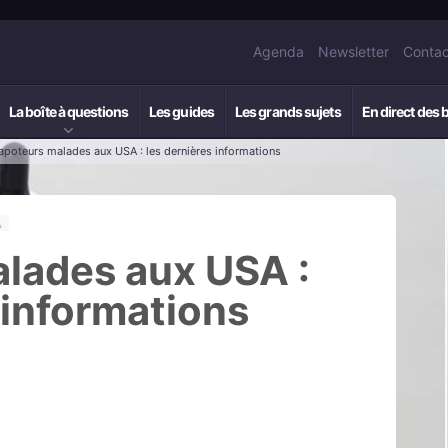
Agenda
Newsletter
Contac
La boîte à questions
Les guides
Les grands sujets
En direct des 
apoteurs malades aux USA : les dernières informations
A
lades aux USA :
 informations