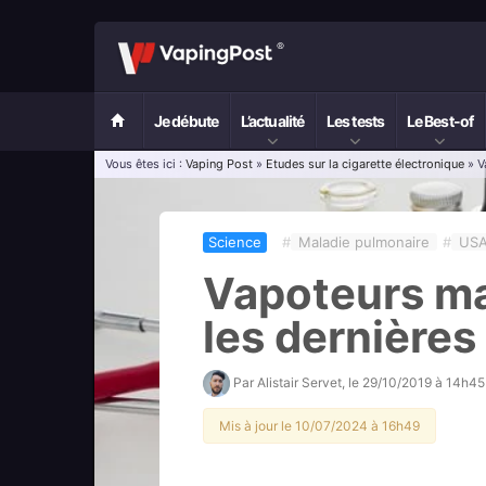
Je débute
L’actualité
Les tests
Le Best-of
Vous êtes ici :
Vaping Post
»
Etudes sur la cigarette électronique
» V
Science
#
Maladie pulmonaire
#
US
Vapoteurs ma
les dernières
Par
Alistair Servet
, le
29/10/2019 à 14h45
Mis à jour le 10/07/2024 à 16h49