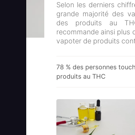
Selon les derniers chif
grande majorité des va
des produits au TH
recommande ainsi plus d
vapoter de produits cont
78 % des personnes touc
produits au THC