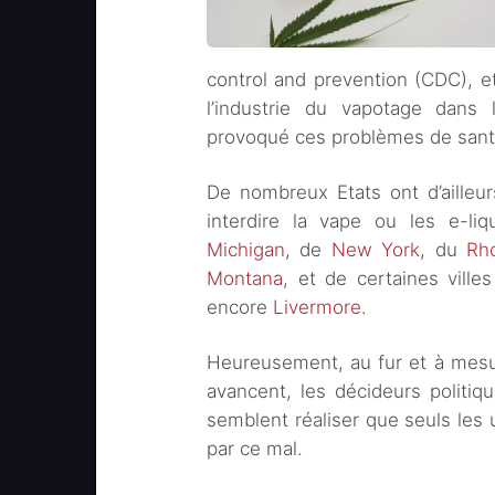
control and prevention (CDC), 
l’industrie du vapotage dans 
provoqué ces problèmes de sant
De nombreux Etats ont d’ailleu
interdire la vape ou les e-li
Michigan
, de
New York
, du
Rh
Montana
, et de certaines ville
encore
Livermore
.
Heureusement, au fur et à mesur
avancent, les décideurs politi
semblent réaliser que seuls les 
par ce mal.