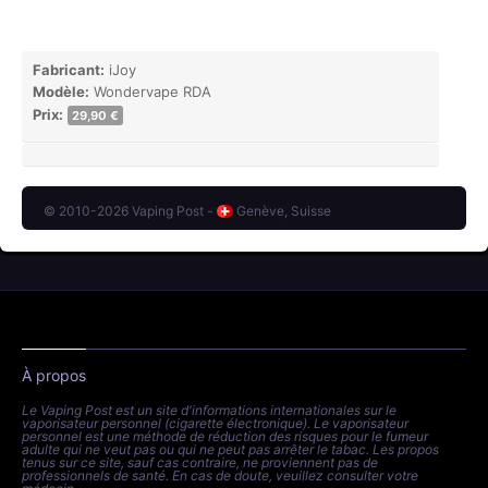
Fabricant:
iJoy
Modèle:
Wondervape RDA
Prix:
29,90 €
© 2010-2026 Vaping Post -
Genève, Suisse
À propos
Le Vaping Post est un site d'informations internationales sur le
vaporisateur personnel (cigarette électronique). Le vaporisateur
personnel est une méthode de réduction des risques pour le fumeur
adulte qui ne veut pas ou qui ne peut pas arrêter le tabac. Les propos
tenus sur ce site, sauf cas contraire, ne proviennent pas de
professionnels de santé. En cas de doute, veuillez consulter votre