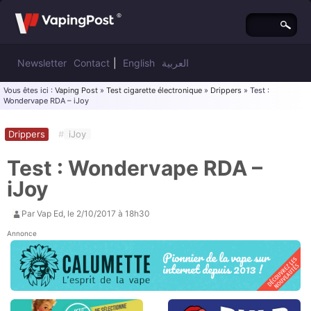
Newsletter
Contact
|
English
العربية
Vous êtes ici :
Vaping Post
»
Test cigarette électronique
»
Drippers
» Test :
Wondervape RDA – iJoy
Drippers
#
iJoy
Test : Wondervape RDA –
iJoy
Par
Vap Ed
, le
2/10/2017 à 18h30
Annonce