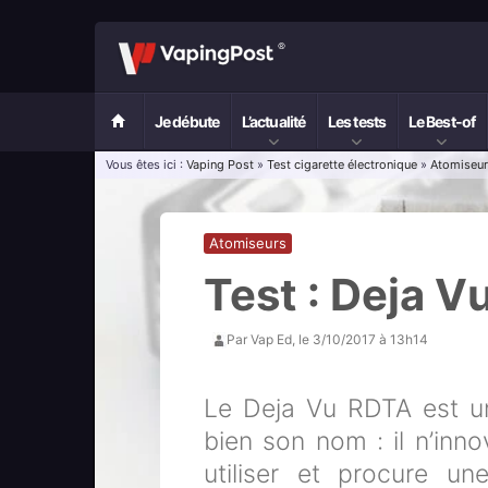
Je débute
L’actualité
Les tests
Le Best-of
Vous êtes ici :
Vaping Post
»
Test cigarette électronique
»
Atomiseu
Atomiseurs
Test : Deja 
Par
Vap Ed
, le
3/10/2017 à 13h14
Le Deja Vu RDTA est 
bien son nom : il n’inno
utiliser et procure u