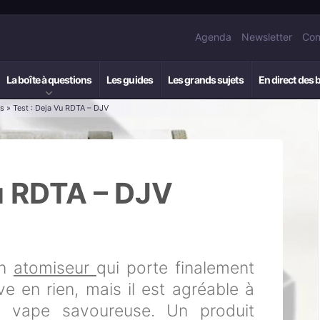
Agenda
Newsletter
Con
La boîte à questions
Les guides
Les grands sujets
En direct des 
rs
» Test : Deja Vu RDTA – DJV
Vu RDTA – DJV
un
atomiseur
qui porte finalement
ve en rien, mais il est agréable à
ne vape savoureuse. Un produit