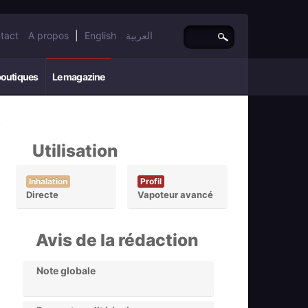
tact
A propos
|
English
العربية
boutiques
Le magazine
Utilisation
Inhalation
Profil
Directe
Vapoteur avancé
Avis de la rédaction
Note globale