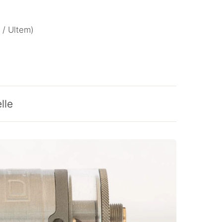
e / Ultem)
lle