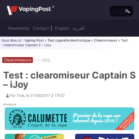
Newsletter
Contact
|
English
العربية
Vous êtes ici :
Vaping Post
»
Test cigarette électronique
»
Clearomiseurs
» Test
: clearomiseur Captain S – iJoy
Clearomiseurs
#
iJoy
Test : clearomiseur Captain S
– iJoy
Par
Trob
, le
27/09/2017 à 17h27
Annonce